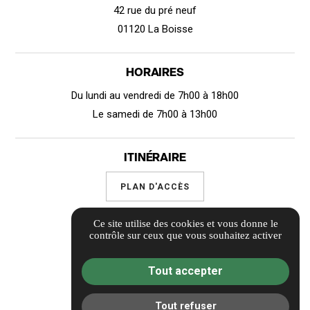
42 rue du pré neuf
01120 La Boisse
HORAIRES
Du lundi au vendredi de 7h00 à 18h00
Le samedi de 7h00 à 13h00
ITINÉRAIRE
PLAN D'ACCÈS
Ce site utilise des cookies et vous donne le
Suivez-nous
contrôle sur ceux que vous souhaitez activer
Tout accepter
Guide local
Informations complémentaires
Tout refuser